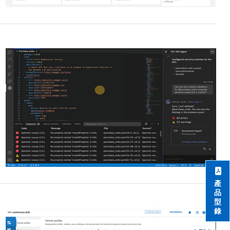
產
品
型
錄