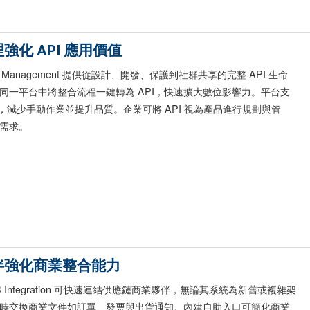
化 API 應用價值
 API Management 提供從設計、開發、保護到社群共享的完整 API 生命
同一平台中將整合流程一鍵轉為 API，快速擴大數位影響力。平台支
化功能，減少手動作業並提升品質。企業可將 API 視為產品進行規劃與管
需求。
伴強化商業整合能力
s B2B Integration 可快速連結供應鏈商業夥伴，無論其系統為新舊或複雜架
時交換商業文件如訂單、發票與出貨通知。內建自助入口可簡化商業