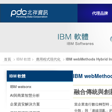
代理品牌
首頁
> IBM 軟體 >
應用程式現代化
>
IBM webMethods Hybrid In
IBM webMethods
IBM 軟體
IBM watsonx
融合傳統與創
AI與商業智慧分析
企業資安解決方案
當企業進行數位轉型時，
分散」與「連線混亂」的