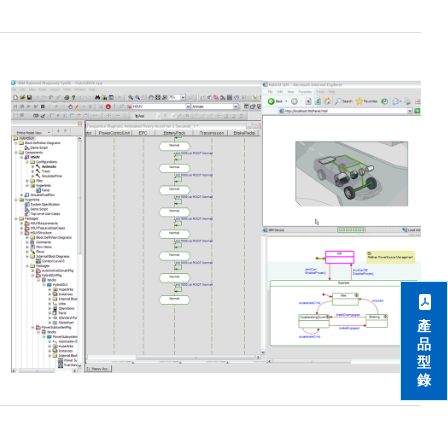
產
品
型
錄