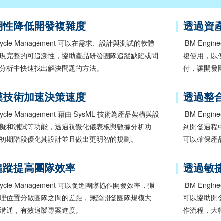
溯性降低開發複雜度
透過資
 Lifecycle Management 可以在需求、設計與測試的軟體
IBM Engi
現完整的可追溯性，協助產品研發團隊追蹤缺陷或問
複使用，以
分析中快速找出解決問題的方法。
付，讓開發
模技術加速決策速度
透過整
Lifecycle Management 藉由 SysML 技術為產品架構與設
IBM Engi
擬和測試等功能，透過視覺化儀表板與數據分析功
到開發過程
初期階段優化其設計並且做出更明智的規劃。
可以確保產
追蹤提高團隊效率
透過敏
 Lifecycle Management 可以促進團隊協作開發效率，彌
IBM Engin
理位置分散團隊之間的差距，無論開發團隊規模大
可以協助開
溝通，有效追蹤專案進度。
作流程，大