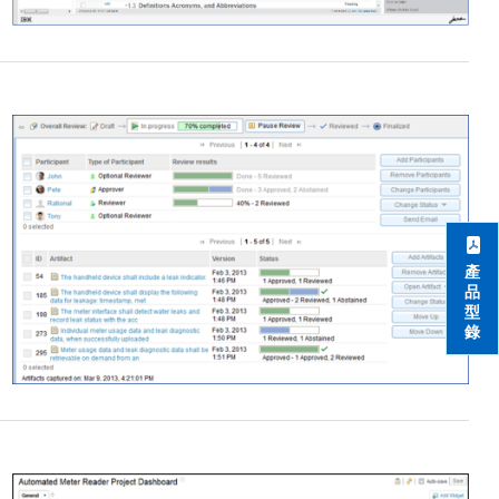
產
品
型
錄