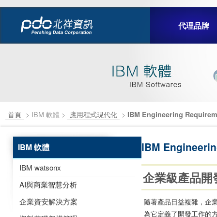
代理品牌
首頁
> IBM 軟體 >
應用程式現代化
>
IBM Engineering Require
IBM Engineeri
IBM 軟體
IBM watsonx
企業級產品開
AI與商業智慧分析
企業資安解決方案
隨著產品日益複雜，企
為它定義了開發工作的