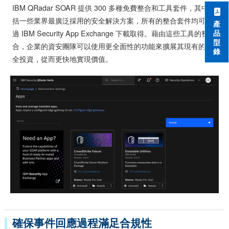
IBM QRadar SOAR 提供 300 多種免費整合和工具套件，其中包
括一些業界最廣泛採用的安全解決方案，所有的整合套件均可透
產
過 IBM Security App Exchange 下載取得。藉由這些工具的整
品
型
合，企業的資安團隊可以使用更全面性的功能來擴展其現有的安
錄
全投資，從而更快地實現價值。
確保事件回應過程滿足合規性