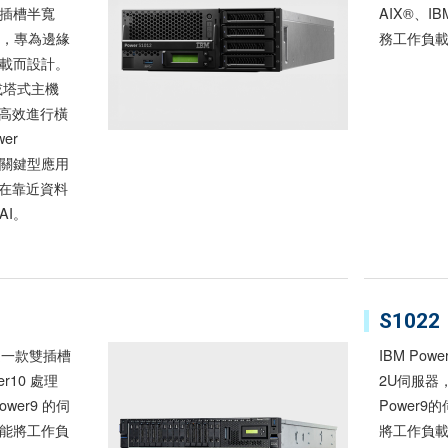
插槽半寬
AIX®、IB
統，專為邊緣
務工作負
載而設計。
或塔式主機
並高效進行橫
er
務關鍵型應用
並在靠近資料
AI。
S1022
s 是一款雙插槽
IBM Pow
r10 處理
2U伺服器
wer9 的伺
Power
能將工作負
將工作負