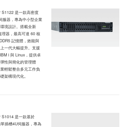
er S1122 是一款高密度
槽伺服器，專為中小型企業
限環境設計。搭載全新
1 處理器，最高可達 60 核
B DDR5 記憶體，效能與
較上一代大幅提升。支援
IBM i 與 Linux，提供卓
雲彈性與簡化的管理體
企業輕鬆整合多元工作負
基礎架構現代化。
er S1014 是一款基於
0的單插槽4U伺服器，專為