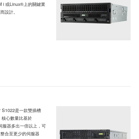
M i 或Linux®上的關鍵業
載而設計。
er S1022是一款雙插槽
，核心數量比基於
9的伺服器多出一倍以上，可
載整合至更少的伺服器