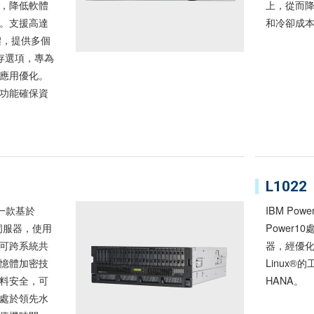
，降低軟體
上，從而
。支援高達
和冷卻成
憶體，提供多個
儲存選項，專為
應用優化。
功能確保資
L1022
 是一款基於
IBM Pow
U伺服器，使用
Power1
可跨系統共
器，經優
憶體加密技
Linux®
料安全，可
HANA。
處於領先水