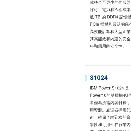
載整合至更少的伺服器
許可、電力和冷卻成本
數 TB 的 DDR4 記
PCIe 插槽和靈活的
高效能計算和大型企業
其高能效和內建的安全
料和應用的安全性。
S1024
IBM Power S1024
Power10的雙插槽4
者僅為所需內容付費，
用資源。處理器採用記
術，確保了端到端的資
靠性和可用性在行業內