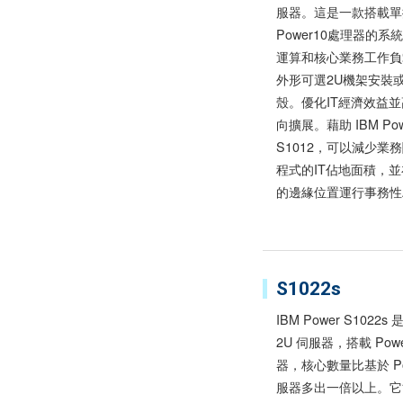
服器。這是一款搭載單
Power10處理器的系
運算和核心業務工作負
外形可選2U機架安裝
殼。優化IT經濟效益
向擴展。藉助 IBM Pow
S1012，可以減少業
程式的IT佔地面積，
的邊緣位置運行事務性
S1022s
IBM Power S1022
2U 伺服器，搭載 Powe
器，核心數量比基於 Po
服器多出一倍以上。它