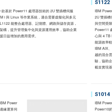
S1122
2 是一款基於 Power11 處理器技術的 2U 雙插槽伺服
IBM Pow
IBM i 與 Linux 等作業系統，適合需要虛擬化與多元
2U 雙插
L1122 能整合處理器、記憶體、網路與儲存資源，
與空間受
架構，提升管理集中化與資源運用效率，協助企業
Power1
援日益增加的應用需求。
心與 4 T
能源效率
IBM AIX、
越的混合
驗，協助
載並實現
S1014
IBM Power
IBM Pow
邊緣運算伺
Power1