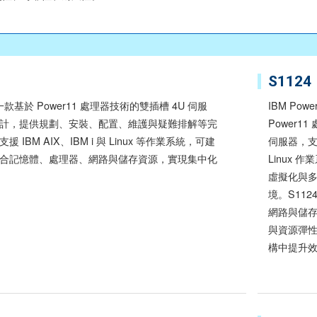
S1124
4 是一款基於 Power11 處理器技術的雙插槽 4U 伺服
IBM Pow
計，提供規劃、安裝、配置、維護與疑難排解等完
Power1
IBM AIX、IBM i 與 Linux 等作業系統，可建
伺服器，支援 
合記憶體、處理器、網路與儲存資源，實現集中化
Linux
虛擬化與
境。S11
網路與儲
與資源彈
構中提升