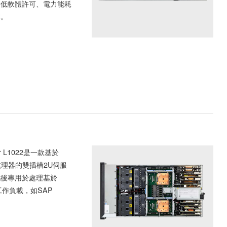
降低軟體許可、電力能耗
本。
er L1022是一款基於
0處理器的雙插槽2U伺服
化後專用於處理基於
的工作負載，如SAP