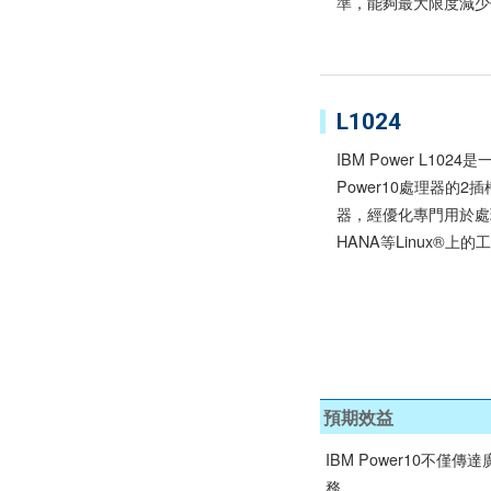
準，能夠最大限度減少
L1024
IBM Power L1024
Power10處理器的2插
器，經優化專門用於處
HANA等Linux®上
預期效益
IBM Power10
務。