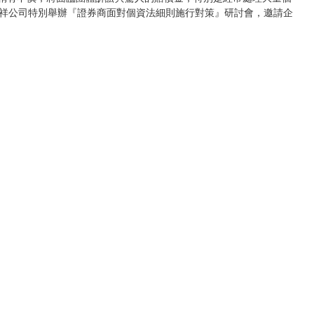
祥公司特別舉辦『證券商面對個資法細則施行對策』研討會，邀請企