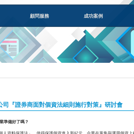
顧問服務
成功案例
2 北祥公司『證券商面對個資法細則施行對策』研討會
業準備好了嗎？
之「個人資料保護法」，使得保護個資進入新紀元，企業在蒐集與運用個資