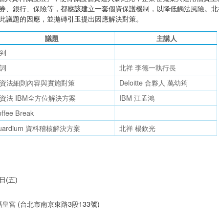
券、銀行、保險等，都應該建立一套個資保護機制，以降低觸法風險。北
此議題的因應，並拋磚引玉提出因應解決對策。
議題
主講人
到
詞
北祥 李德一執行長
資法細則內容與實施對策
Deloitte 合夥人 萬幼筠
資法 IBM全方位解決方案
IBM 江孟鴻
ffee Break
uardium 資料稽核解決方案
北祥 楊欽光
日(五)
皇宮 (台北市南京東路3段133號)