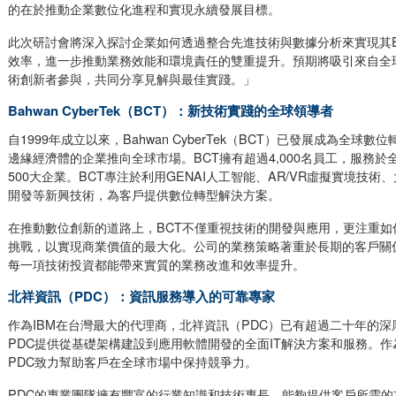
的在於推動企業數位化進程和實現永續發展目標。
此次研討會將深入探討企業如何透過整合先進技術與數據分析來實現其
效率，進一步推動業務效能和環境責任的雙重提升。預期將吸引來自全
術創新者參與，共同分享見解與最佳實踐。」
Bahwan CyberTek（BCT）：新技術實踐的全球領導者
自1999年成立以來，Bahwan CyberTek（BCT）已發展成為全
邊緣經濟體的企業推向全球市場。BCT擁有超過4,000名員工，服務於
500大企業。BCT專注於利用GENAI人工智能、AR/VR虛擬實境技
開發等新興技術，為客戶提供數位轉型解決方案。
在推動數位創新的道路上，BCT不僅重視技術的開發與應用，更注重如
挑戰，以實現商業價值的最大化。公司的業務策略著重於長期的客戶關
每一項技術投資都能帶來實質的業務改進和效率提升。
北祥資訊（PDC）：資訊服務導入的可靠專家
作為IBM在台灣最大的代理商，北祥資訊（PDC）已有超過二十年的
PDC提供從基礎架構建設到應用軟體開發的全面IT解決方案和服務。
PDC致力幫助客戶在全球市場中保持競爭力。
PDC的專業團隊擁有豐富的行業知識和技術專長，能夠提供客戶所需