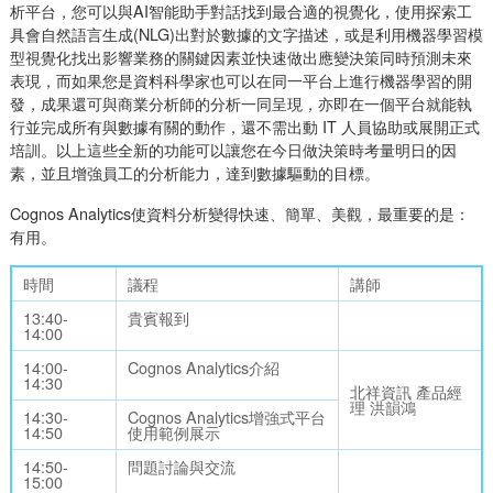
析平台，您可以與AI智能助手對話找到最合適的視覺化，使用探索工
具會自然語言生成(NLG)出對於數據的文字描述，或是利用機器學習模
型視覺化找出影響業務的關鍵因素並快速做出應變決策同時預測未來
表現，而如果您是資料科學家也可以在同一平台上進行機器學習的開
發，成果還可與商業分析師的分析一同呈現，亦即在一個平台就能執
行並完成所有與數據有關的動作，還不需出動 IT 人員協助或展開正式
培訓。以上這些全新的功能可以讓您在今日做決策時考量明日的因
素，並且增強員工的分析能力，達到數據驅動的目標。
Cognos Analytics使資料分析變得快速、簡單、美觀，最重要的是：
有用。
時間
議程
講師
13:40-
貴賓報到
14:00
14:00-
Cognos Analytics介紹
14:30
北祥資訊 產品經
理 洪韻鴻
14:30-
Cognos Analytics增強式平台
14:50
使用範例展示
14:50-
問題討論與交流
15:00