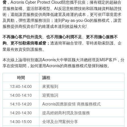
，Acronis Cyber Protect Cloud陪您攜手抗疫；擁有穩定的超融合
脅
雲服務架構、靈活部署模型、AI反惡意軟體技術和區塊鏈資料驗證技
術；還能讓雲服務提供商降低建置及維運的成本，更可依IT環境需求
及異動，彈性選擇服務項目；達到Pay-as-you-Go的服務模式，讓雲
服務提供商投資在IT的維運成本達到效益極大化!
、
、
不再擔心客戶往外流失
也不用擔心利潤不足
更不用擔心服務不
、
透過簡單融合管理、零時差勒索防護、企
夠
更不怕勒索病毒威脅；
業最有效資安防護服務。
本次線上論壇特別邀請Acronis大中華區魏大洋總經理及MSP客戶，分
享在疫情期間，如何運用Acronis的商務服務模式發揮到極致。
時間
議程
13:40-14:00
來賓報到
14:00-14:10
迎賓致詞
14:10-14:20
Acronis因應新疫情 商務服務模式
14:20-14:30
提高經銷商利潤及加值服務
14:30-15:00
全球及台灣案例分享