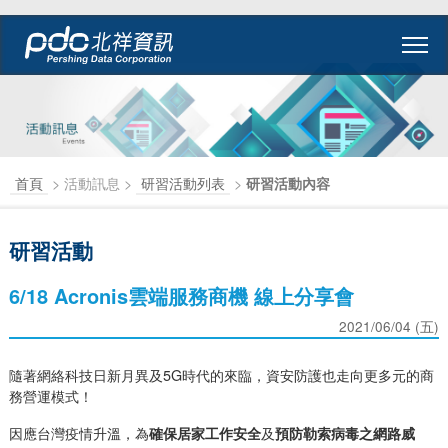
首頁
> 活動訊息 >
研習活動列表
>
研習活動內容
研習活動
6/18 Acronis雲端服務商機 線上分享會
2021/06/04 (五)
隨著網絡科技日新月異及5G時代的來臨，資安防護也走向更多元的商
務營運模式！
因應台灣疫情升溫，為
及
確保居家工作安全
預防勒索病毒之網路威