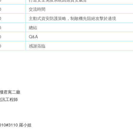
0
交流時間
0
主動式資安防護策略，制敵機先阻絕攻擊於邊境
5
總結
0
Q&A
0
感謝蒞臨
1樓君寓二廳
資訊工程師
010#3110 羅小姐