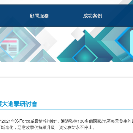
顧問服務
成功案例
安防護大進擊研討會
期發佈了 "2021年X-Force威脅情報指數"，通過監控130多個國家/地區
技不斷進化，惡意攻擊仍持續升級，資安攻防永不停止。