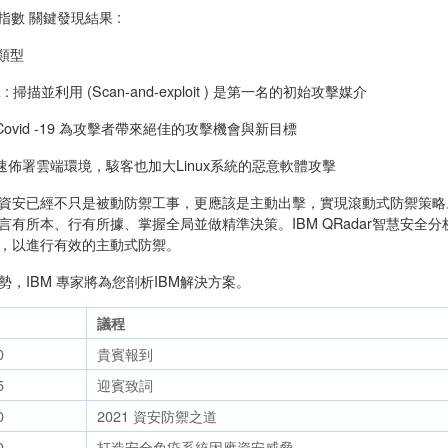
報指數 關鍵發現結果 :
類型
 掃描並利用 (Scan-and-exploit ) 是第一名的初始攻擊媒介
Covid -19 為攻擊者帶來絕佳的攻擊機會與新目標
加速佈署雲端環境，駭客也加大Linux系統的惡意軟體攻擊
資安已經不只是被動防禦工事，更應該是主動出擊，實現滾動式防禦策略
言有所本、行有所據、掌握全局並做精準決策。IBM QRadar智慧安
，以進行有效的主動式防禦。
，IBM 專家將為您剖析IBM解決方案。
議程
0
貴賓報到
5
迎賓致詞
0
2021 資安防禦之道
0
打造安全免疫系統因應資安威脅