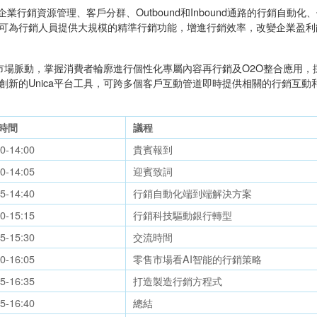
，可幫助企業行銷資源管理、客戶分群、Outbound和Inbound通路的行
可為行銷人員提供大規模的精準行銷功能，增進行銷效率，改變企業盈利
el觀察市場脈動，掌握消費者輪廓進行個性化專屬內容再行銷及O2O整合
創新的Unica平台工具，可跨多個客戶互動管道即時提供相關的行銷互
時間
議程
30-14:00
貴賓報到
00-14:05
迎賓致詞
05-14:40
行銷自動化端到端解決方案
40-15:15
行銷科技驅動銀行轉型
15-15:30
交流時間
30-16:05
零售市場看AI智能的行銷策略
05-16:35
打造製造行銷方程式
35-16:40
總結