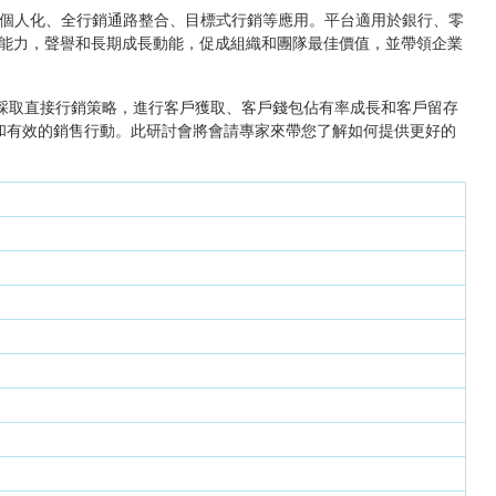
銷自動化、個人化、全行銷通路整合、目標式行銷等應用。平台適用於銀行、零
能力，聲譽和長期成長動能，促成組織和團隊最佳價值，並帶領企業
應用，採取直接行銷策略，進行客戶獲取、客戶錢包佔有率成長和客戶留存
動和有效的銷售行動。此研討會將會請專家來帶您了解如何提供更好的