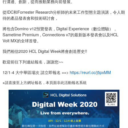
行溝通、創新，從而推動業務向前發展。
從IDC和Forrester Research分析師的未來工作型態主題演講，令人期
待的產品發表會和技術研討會，
將包含Domino v12預覽發表，Digital Experience（數位體驗），
Sametime Premium , Connections v7的最新版本發表會以及HCL
Volt MX的全球首發。
我們相信2020 HCL Digital Week將會創造歷史!!
歡迎前往下列連結報名，謝謝您~~
12/1-4 大中華區場次 請立即報名 ==>
https://reurl.cc/j5pxMM
※請直接至上方網址報名，本頁面非此活動報名系統