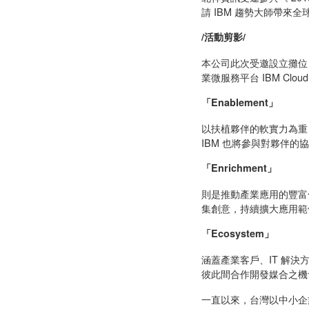
請 IBM 趨勢大師帶來
/
活動剪影
/
本公司此次受邀設立攤位，推廣北
業微服務平台 IBM Clo
「
Enablement
」
以扶植夥伴的軟實力為重
IBM 也將參與對夥伴的
「
Enrichment
」
則是推動產業應用的豐富
集創意，持續擴大應用範
「
Ecosystem
」
涵蓋產業客戶、IT 解決
彼此間合作開發媒合之機
一直以來，台灣以中小企