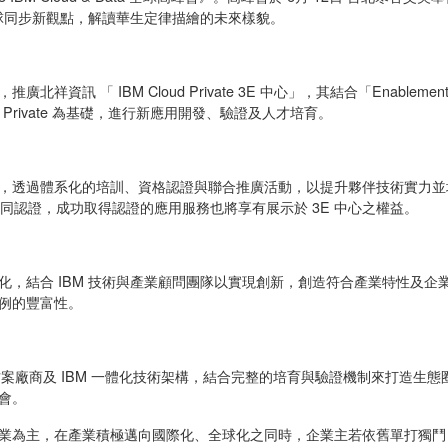
全球同步新觀點，解讀華生定律描繪的未來樣貌。
祥資訊 「 IBM Cloud Private 3E 中心」，其結合「Enableme
ud Private 為基礎，進行新應用開發、驗證及人才培育。
，透過體系化的培訓、資格認證與聯合推廣活動，以提升夥伴技術實力並
協同認證，成功取得認證的應用服務也將享有展示於 3E 中心之權益。
化，結合 IBM 技術與產業顧問團隊以實現創新，創造符合產業特性及企
例的豐富性。
方案廠商及 IBM 一體化技術架構，結合完整的培育與驗證機制來打造生態
會。
業為主，在產業積極邁向國際化、全球化之同時，企業主若依舊單打獨鬥