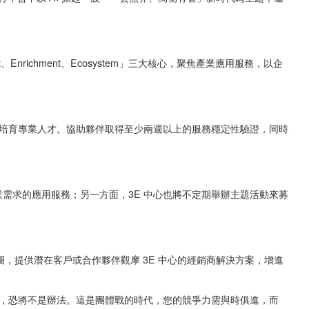
nt、Enrichment、Ecosystem」三大核心，聚焦產業應用服務，以企
培育專業人才。協助夥伴取得至少兩週以上的服務穩定性驗證，同時
業需求的應用服務；另一方面，3E 中心也將不定期舉辦主題活動來募
圈，提供潛在客戶或合作夥伴觀摩 3E 中心的經銷商解決方案，增進
，恐將不是辦法。這是團體戰的時代，您的競爭力需與時俱進，而