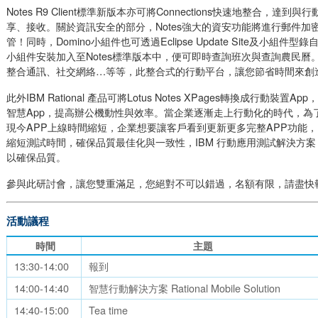
Notes R9 Client標準新版本亦可將Connections快速地整合，
享、接收。關於資訊安全的部分，Notes強大的資安功能將進行郵件加
管！同時，Domino小組件也可透過Eclipse Update Site及小組
小組件安裝加入至Notes標準版本中，便可即時查詢班次與查詢農民曆
整合通訊、社交網絡…等等，此整合式的行動平台，讓您節省時間來創
此外IBM Rational 產品可將Lotus Notes XPages轉換成行動裝
智慧App，提高辦公機動性與效率。當企業逐漸走上行動化的時代，為
現今APP上線時間縮短，企業想要讓客戶看到更新更多完整APP功能
縮短測試時間，確保品質最佳化與一致性，IBM 行動應用測試解決方
以確保品質。
參與此研討會，讓您雙重滿足，您絕對不可以錯過，名額有限，請盡快
活動議程
時間
主題
13:30-14:00
報到
14:00-14:40
智慧行動解決方案 Rational Mobile Solution
14:40-15:00
Tea time